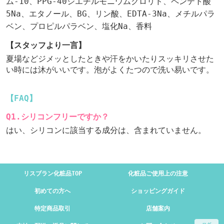
ム-10、PPG-40ジエチルモニウムクロリド、ペンテト酸
5Na、エタノール、BG、リン酸、EDTA-3Na、メチルパラ
ベン、プロピルパラベン、塩化Na、香料
【スタッフより一言】
夏場などジメッとしたときや汗をかいたりスッキリさせた
い時には沐がいいです。泡がよくたつので洗い易いです。
【FAQ】
Q1.シリコンフリーですか？
はい、シリコンに該当する成分は、含まれていません。
リスブラン化粧品TOP
化粧品ご使用上の注意
初めての方へ
ショッピングガイド
特定商品取引
店舗案内