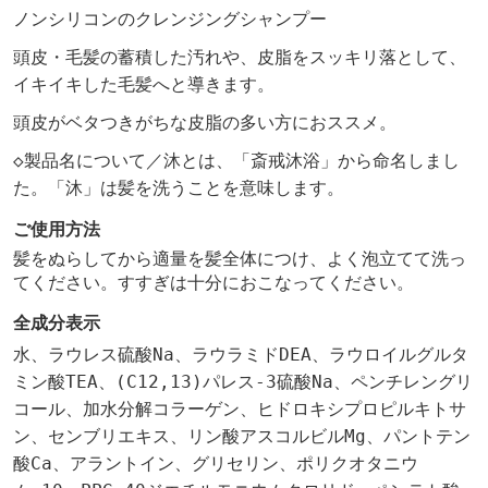
ノンシリコンのクレンジングシャンプー
頭皮・毛髪の蓄積した汚れや、皮脂をスッキリ落として、
イキイキした毛髪へと導きます。
頭皮がベタつきがちな皮脂の多い方におススメ。
◇製品名について／沐とは、「斎戒沐浴」から命名しまし
た。「沐」は髪を洗うことを意味します。
ご使用方法
髪をぬらしてから適量を髪全体につけ、よく泡立てて洗っ
てください。すすぎは十分におこなってください。
全成分表示
水、ラウレス硫酸Na、ラウラミドDEA、ラウロイルグルタ
ミン酸TEA、(C12,13)パレス-3硫酸Na、ペンチレングリ
コール、加水分解コラーゲン、ヒドロキシプロピルキトサ
ン、センブリエキス、リン酸アスコルビルMg、パントテン
酸Ca、アラントイン、グリセリン、ポリクオタニウ