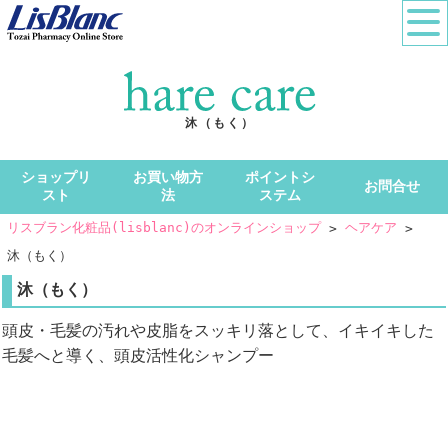
沐（もく）
ショップリ
お買い物方
ポイントシ
お問合せ
スト
法
ステム
リスブラン化粧品(lisblanc)のオンラインショップ
ヘアケア
沐（もく）
沐（もく）
頭皮・毛髪の汚れや皮脂をスッキリ落として、イキイキした
毛髪へと導く、頭皮活性化シャンプー