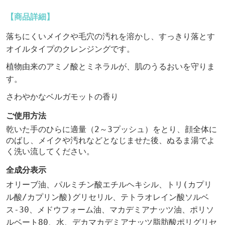
ク
【商品詳細】
レ
ン
落ちにくいメイクや毛穴の汚れを溶かし、すっきり落とす
ジ
オイルタイプのクレンジングです。
ン
グ
植物由来のアミノ酸とミネラルが、肌のうるおいを守りま
オ
す。
イ
さわやかなベルガモットの香り
ル
の
ご使用方法
購
乾いた手のひらに適量（2～3プッシュ）をとり、顔全体に
入
のばし、メイクや汚れなどとなじませた後、ぬるま湯でよ
オ
く洗い流してください。
プ
シ
全成分表示
ョ
オリーブ油、パルミチン酸エチルヘキシル、トリ(カプリ
ン
ル酸/カプリン酸)グリセリル、テトラオレイン酸ソルベ
ス-30、メドウフォーム油、マカデミアナッツ油、ポリソ
ルベート80、水、デカマカデミアナッツ脂肪酸ポリグリセ