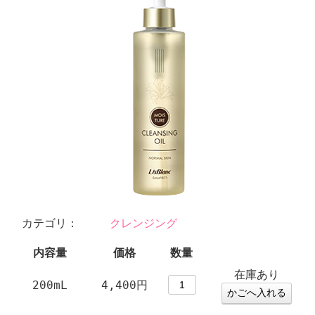
カテゴリ：
クレンジング
内容量
価格
数量
フ
在庫あり
ィ
200mL
4,400円
ト
NMF